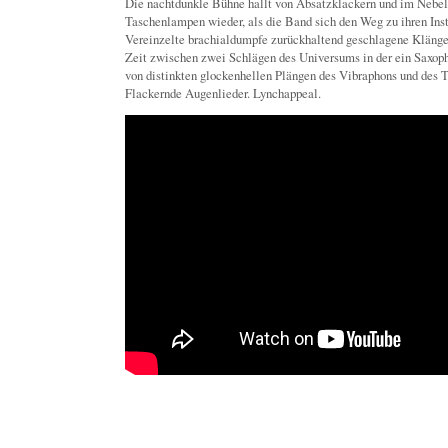
Die nachtdunkle Bühne hallt von Absatzklackern und im Nebe
Taschenlampen wieder, als die Band sich den Weg zu ihren Ins
Vereinzelte brachialdumpfe zurückhaltend geschlagene Kläng
Zeit zwischen zwei Schlägen des Universums in der ein Saxo
von distinkten glockenhellen Plängen des Vibraphons und des T
Flackernde Augenlieder. Lynchappeal.