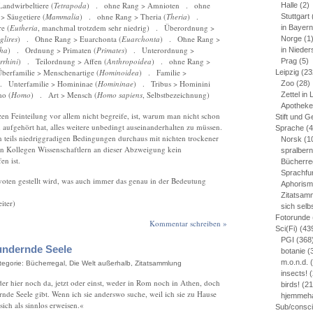
andwirbeltiere (
Tetrapoda
) . ohne Rang > Amnioten . ohne
Halle
(2)
 Säugetiere (
Mammalia
) . ohne Rang > Theria (
Theria
) .
Stuttgart
e (
Eutheria
, manchmal trotzdem sehr niedrig) . Überordnung >
in Bayern
lires
) . Ohne Rang > Euarchonta (
Euarchonta
) . Ohne Rang >
Norge
(1
ha
) . Ordnung > Primaten (
Primates
) . Unterordnung >
in Niede
rrhini
) . Teilordnung > Affen (
Anthropoidea
) . ohne Rang >
Prag
(5)
berfamilie > Menschenartige (
Hominoidea
) . Familie >
Leipzig
(23
. Unterfamilie > Homininae (
Homininae
) . Tribus > Hominini
Zoo
(28)
o (
Homo
) . Art > Mensch (
Homo sapiens
, Selbstbezeichnung)
Zettel in 
Apotheke
n Feinteilung vor allem nicht begreife, ist, warum man nicht schon
Stift und G
aufgehört hat, alles weitere unbedingt auseinanderhalten zu müssen.
Sprache
(4
 teils niedriggradigen Bedingungen durchaus mit nichten trockener
Norsk
(1
en Kollegen Wissenschaftlern an dieser Abzweigung kein
spralber
en ist.
Bücherre
Sprachfu
oten gestellt wird, was auch immer das genau in der Bedeutung
Aphoris
Zitatsam
iter)
sich sel
Fotorunde
Kommentar schreiben »
Sci(Fi)
(43
PGI
(368
undernde Seele
botanie
(
m.o.n.d.
(
ategorie:
Bücherregal
,
Die Welt außerhalb
,
Zitatsammlung
insects!
(
er hier noch da, jetzt oder einst, weder in Rom noch in Athen, doch
birds!
(21
rnde Seele gibt. Wenn ich sie anderswo suche, weil ich sie zu Hause
hjemmeh
sich als sinnlos erweisen.«
Sub/consc