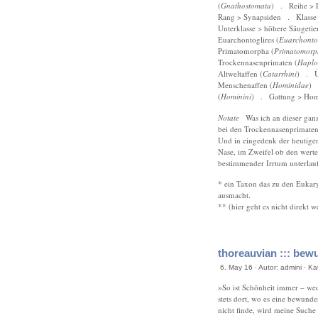
(
Gnathostomata
) . Reihe > L
Rang > Synapsiden . Klasse >
Unterklasse > höhere Säugetier
Euarchontoglires (
Euarchontog
Primatomorpha (
Primatomorp
Trockennasenprimaten (
Haplo
Altweltaffen (
Catarrhini
) . Ü
Menschenaffen (
Hominidae
) 
(
Hominini
) . Gattung > Hom
Notate
Was ich an dieser ganze
bei den Trockennasenprimaten 
Und in eingedenk der heutigen
Nase, im Zweifel ob den wert
bestimmender Irrtum unterlauf
* ein Taxon das zu den Eukary
ausmacht.
** (hier geht es nicht direkt we
thoreauvian ::: bew
6. May 16 · Autor: admini · K
»So ist Schönheit immer – wed
stets dort, wo es eine bewunde
nicht finde, wird meine Suche 