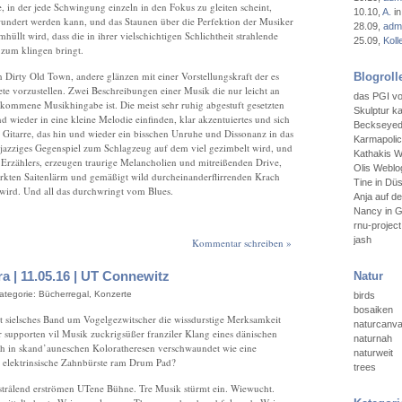
e, in der jede Schwingung einzeln in den Fokus zu gleiten scheint,
10.10
,
A.
in
wundert werden kann, und das Staunen über die Perfektion der Musiker
28.09
,
admi
lt wird, dass die in ihrer vielschichtigen Schlichtheit strahlende
25.09
,
Koll
 zum klingen bringt.
 Dirty Old Town, andere glänzen mit einer Vorstellungskraft der es
Blogroll
te vorzustellen. Zwei Beschreibungen einer Musik die nur leicht an
das PGI vo
kommene Musikhingabe ist. Die meist sehr ruhig abgestuft gesetzten
Skulptur ka
nd wieder in eine kleine Melodie einfinden, klar akzentuiertes und sich
Beckseyedt
 Gitarre, das hin und wieder ein bisschen Unruhe und Dissonanz in das
Karmapoli
 jazziges Gegenspiel zum Schlagzeug auf dem viel gezimbelt wird, und
Kathakis W
 Erzählers, erzeugen traurige Melancholien und mitreißenden Drive,
Olis Weblog
ärkten Saitenlärm und gemäßigt wild durcheinanderflirrenden Krach
Tine in Düs
wird. Und all das durchwringt vom Blues.
Anja auf d
Nancy in 
rnu-project
jash
Kommentar schreiben »
a | 11.05.16 | UT Connewitz
Natur
Kategorie:
Bücherregal
,
Konzerte
birds
bosaiken
t sielsches Band um Vogelgezwitscher die wissdurstige Merksamkeit
naturcanv
supporten vil Musik zuckrigsüßer franziler Klang eines dänischen
naturnah
h in skand’auneschen Koloratheresen verschwaundet wie eine
naturweit
ne elektrinsische Zahnbürste ram Drum Pad?
trees
trålend erströmen UTene Bühne. Tre Musik stürmt ein. Wiewucht.