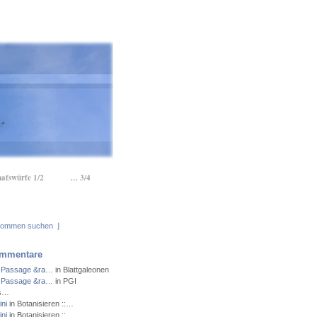
hafswürfe 1/2
… 3/4
⌋
mmentare
 Passage &ra…
in Blattgaleonen
 Passage &ra…
in PGI
ns…
ni
in Botanisieren ::…
ni
in Botanisieren ::…