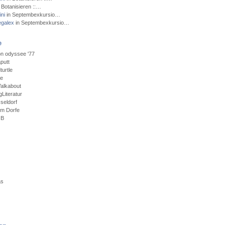
 Botanisieren ::…
ni
in Septembexkursio…
egalex
in Septembexkursio…
e
n odyssee '77
putt
urtle
ce
alkabout
Literatur
seldorf
em Dorfe
GB
as