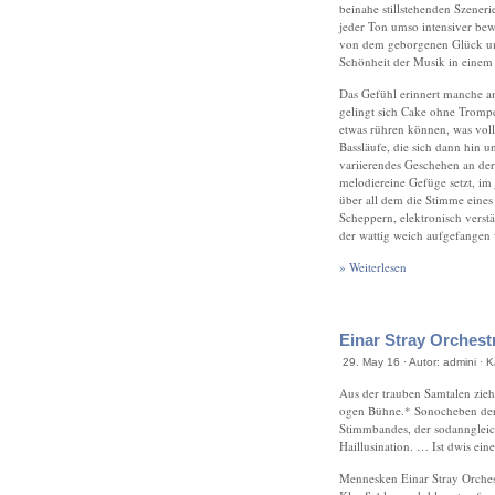
beinahe stillstehenden Szeneri
jeder Ton umso intensiver be
von dem geborgenen Glück umhül
Schönheit der Musik in einem
Das Gefühl erinnert manche an
gelingt sich Cake ohne Trompe
etwas rühren können, was voll
Bassläufe, die sich dann hin u
variierendes Geschehen an der
melodiereine Gefüge setzt, im
über all dem die Stimme eines
Scheppern, elektronisch verst
der wattig weich aufgefangen 
» Weiterlesen
Einar Stray Orchestr
29. May 16 · Autor: admini · 
Aus der trauben Samtalen zieh
ogen Bühne.* Sonocheben der 
Stimmbandes, der sodanngleic
Haillusination. … Ist dwis ei
Mennesken Einar Stray Orches