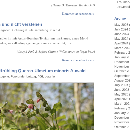
Traumseq
(Henry D. Thoreau, Tagebuch I)
stream o
Kommentar schreiben »
Archiv
n und nicht verstehen
May 2026
(
July 2024
(
ategorie:
Bücherregal
,
Zitatsammlung
,
m.o.n.d.
June 2024
ler ihr mit Autos übersätes Territorium markierten, einen Mond
May 2024
(
tanden, was allerdings genau genommen keiner tat, …«
April 2024
(
March 202
(Joseph Fink & Jeffrey Cranor, Willkommen in Night Vale)
February 
January 2
Kommentar schreiben »
December 
November 
ätfrühling Querco-Ulmetum minoris Auwald
October 2
September
ategorie:
Fotorunde
,
Leipzig
,
PGI
,
botanie
August 20
July 2023
(
June 2023
May 2023
(
April 2023
(
March 202
February 
January 2
December 
November 
October 2