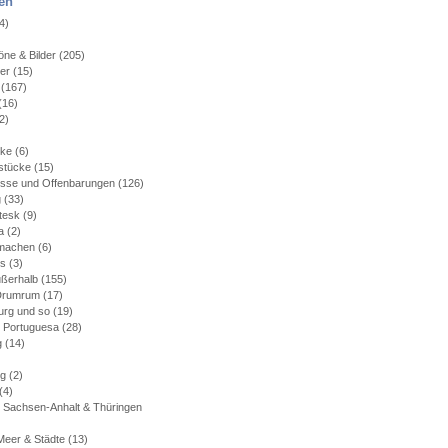
en
4)
)
ne & Bilder
(205)
ler
(15)
(167)
(16)
2)
)
cke
(6)
stücke
(15)
isse und Offenbarungen
(126)
g
(33)
tesk
(9)
a
(2)
machen
(6)
es
(3)
ußerhalb
(155)
 Drumrum
(17)
rg und so
(19)
 Portuguesa
(28)
g
(14)
rg
(2)
(4)
 Sachsen-Anhalt & Thüringen
Meer & Städte
(13)