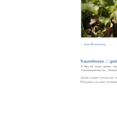
… mehr Bestimmung
Traumthesen ::: ge
5. May 16 · Autor: admini · K
Traumsequenzer Inc.
,
Zitats
»Jackie wachte verwirrt auf, wi
Übergangs von einer vermeintl