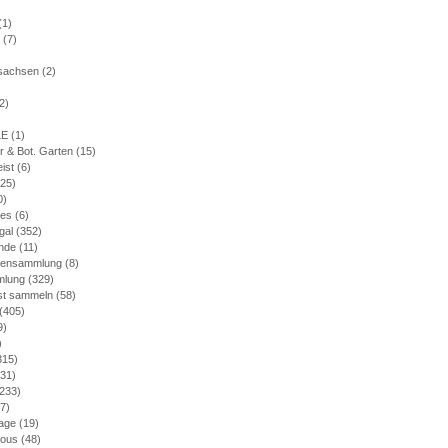
(1)
(7)
)
rsachsen
(2)
2)
LE
(1)
r & Bot. Garten
(15)
eist
(6)
25)
0)
nes
(6)
gal
(352)
nde
(11)
mensammlung
(8)
mlung
(329)
bst sammeln
(58)
(405)
9)
)
315)
31)
233)
7)
age
(19)
ious
(48)