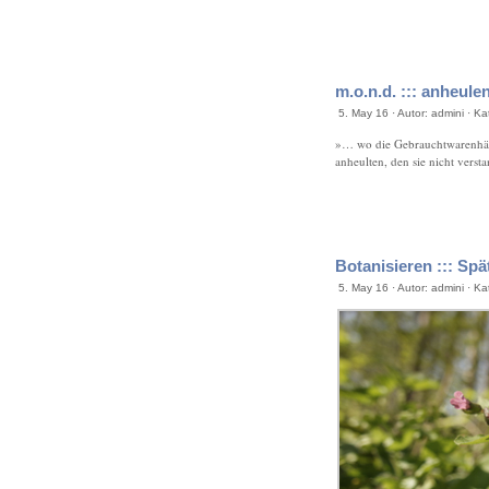
m.o.n.d. ::: anheule
5. May 16 · Autor: admini · K
»… wo die Gebrauchtwarenhänd
anheulten, den sie nicht vers
Botanisieren ::: Sp
5. May 16 · Autor: admini · K