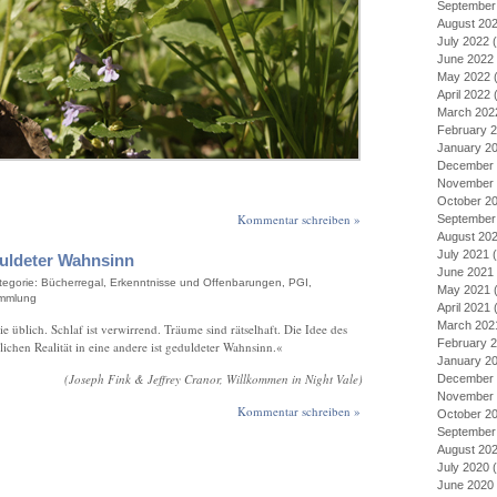
September
August 20
July 2022
(
June 2022
May 2022
(
April 2022
(
March 202
February 
January 2
December 
November 
October 2
Kommentar schreiben »
September
August 20
July 2021
(
duldeter Wahnsinn
June 2021
ategorie:
Bücherregal
,
Erkenntnisse und Offenbarungen
,
PGI
,
May 2021
(
ammlung
April 2021
(
March 202
e üblich. Schlaf ist verwirrend. Träume sind rätselhaft. Die Idee des
February 
ichen Realität in eine andere ist geduldeter Wahnsinn.«
January 2
(Joseph Fink & Jeffrey Cranor, Willkommen in Night Vale)
December 
November 
Kommentar schreiben »
October 2
September
August 20
July 2020
(
June 2020