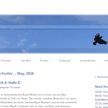
e Passage
Darüber
Proust. !
Langeoog
Azorianisches
Sc
 Archiv ... May, 2016
⌈
rk II, Halle D
Neue Ko
Kategorie:
Konzerte
19.05
,
The
el zu menschenleeren Raum Musik um so weiter aus um alles
09.04
,
The
denfalls im Fall von Spain. Die einzeln verteilten Barhocker, an einem
Expeditio
 Dunkelheit des leicht rauchnebligen Raumes, und die sehr reduzierte
10.10
,
admi
d weiche Musik verbinden sich zu einer zur Ruhe gekommenen,
10.10
,
admi