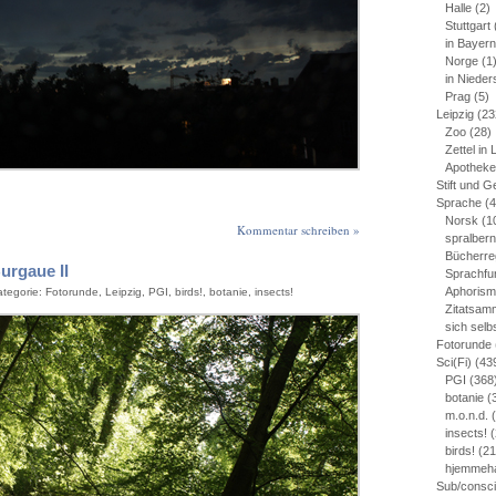
Halle
(2)
Stuttgart
in Bayern
Norge
(1
in Niede
Prag
(5)
Leipzig
(23
Zoo
(28)
Zettel in 
Apotheke
Stift und G
Sprache
(4
Norsk
(1
Kommentar schreiben »
spralber
Bücherre
urgaue II
Sprachfu
Aphoris
ategorie:
Fotorunde
,
Leipzig
,
PGI
,
birds!
,
botanie
,
insects!
Zitatsam
sich sel
Fotorunde
Sci(Fi)
(43
PGI
(368
botanie
(
m.o.n.d.
(
insects!
(
birds!
(21
hjemmeh
Sub/consc