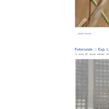
… mehr freein
Fotorunde ::: Exp. L
3. June 19 · Autor: admini · K