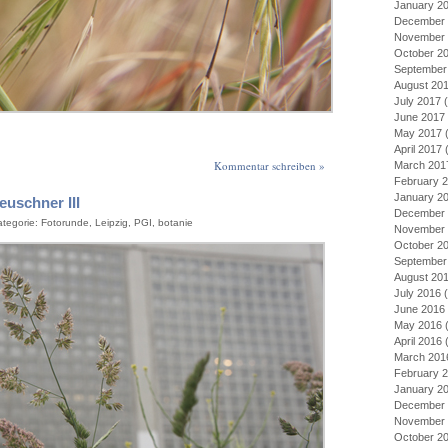
January 2
December 
November 
October 2
September
August 20
July 2017
(
June 2017
May 2017
(
April 2017
(
Kommentar schreiben »
March 201
February 
January 2
euschner III
December 
ategorie:
Fotorunde
,
Leipzig
,
PGI
,
botanie
November 
October 2
September
August 20
July 2016
(
June 2016
May 2016
(
April 2016
(
March 201
February 
January 2
December 
November 
October 2