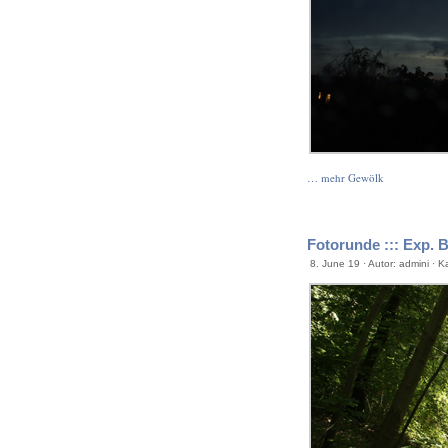
… mehr Gewölk
Fotorunde ::: Exp. B
8. June 19 · Autor: admini · K