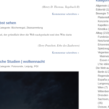
Kategori
Allgemein
(
(Henry D. Thoreau, Tagebuch II)
Editoriál
(1
Bewegte Tö
Kommentar schreiben »
Plattentel
Konzerte
lbst sehen
Kapellen
 Kategorie:
Bücherregal
,
Zitatsammlung
Kinotika
(
Alltag
(210
nd, der gründlich über die Welt nachgedacht und den Witz darin
Fundstü
Netzfund
Erkenntn
(Terry Pratchett, Erbe des Zauberers)
Spielzeu
Kommentar schreiben »
Vegantas
Matmet
Essen 
sche Studien | wolkennacht
L'hic-idé
 Kategorie:
Fotorunde
,
Leipzig
,
PGI
Die Welt a
Berlin &
Regensbu
España y
Langeoo
Wien
(7)
Wittenbe
Dresden
Sachsen,
(35)
Ostsee, 