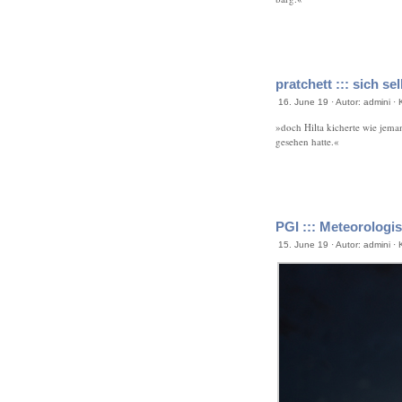
pratchett ::: sich se
16. June 19 · Autor: admini ·
»doch Hilta kicherte wie jema
gesehen hatte.«
PGI ::: Meteorologi
15. June 19 · Autor: admini ·