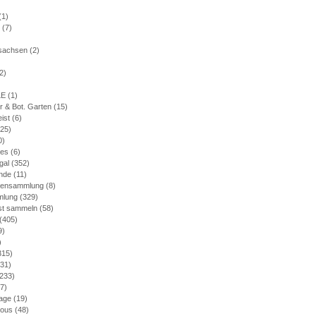
(1)
(7)
)
rsachsen
(2)
2)
LE
(1)
r & Bot. Garten
(15)
eist
(6)
25)
0)
nes
(6)
gal
(352)
nde
(11)
mensammlung
(8)
mlung
(329)
bst sammeln
(58)
(405)
9)
)
315)
31)
233)
7)
age
(19)
ious
(48)