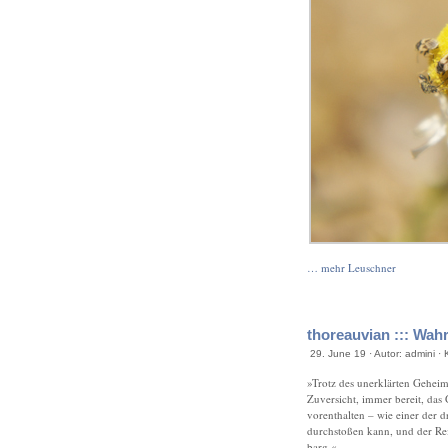
… mehr Leuschner
thoreauvian ::: Wah
29. June 19 · Autor: admini ·
»Trotz des unerklärten Geheim
Zuversicht, immer bereit, das
vorenthalten – wie einer der 
durchstoßen kann, und der Reis
barg.«