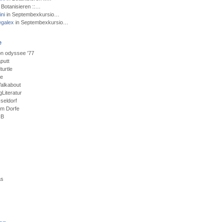
 Botanisieren ::…
ni
in Septembexkursio…
egalex
in Septembexkursio…
e
n odyssee '77
putt
urtle
ce
alkabout
Literatur
seldorf
em Dorfe
GB
as