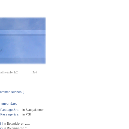
hafswürfe 1/2
… 3/4
⌋
mmentare
 Passage &ra…
in Blattgaleonen
 Passage &ra…
in PGI
ns…
ni
in Botanisieren ::…
ni
in Botanisieren ::…