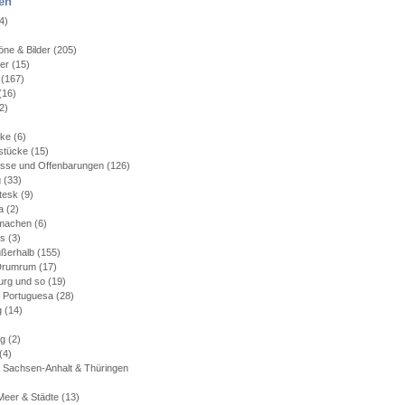
en
4)
)
ne & Bilder
(205)
ler
(15)
(167)
(16)
2)
)
cke
(6)
stücke
(15)
isse und Offenbarungen
(126)
g
(33)
tesk
(9)
a
(2)
machen
(6)
es
(3)
ußerhalb
(155)
 Drumrum
(17)
rg und so
(19)
 Portuguesa
(28)
g
(14)
rg
(2)
(4)
 Sachsen-Anhalt & Thüringen
Meer & Städte
(13)