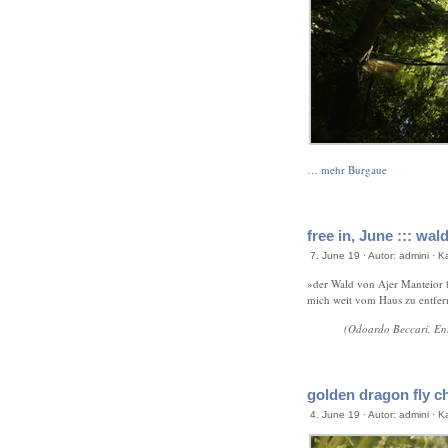
… mehr Burgaue
free in, June ::: wal
7. June 19 · Autor: admini · K
»der Wald von Ajer Manteior bo
mich weit vom Haus zu entfer
(Odoardo Beccari, Ent
golden dragon fly ch
4. June 19 · Autor: admini · K