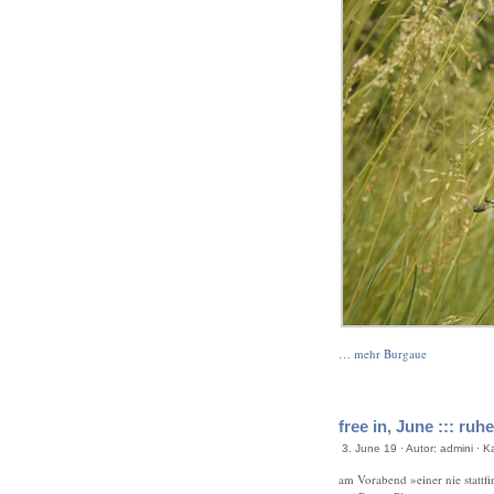
… mehr Burgaue
free in, June ::: ru
3. June 19 · Autor: admini · K
am Vorabend »einer nie statt