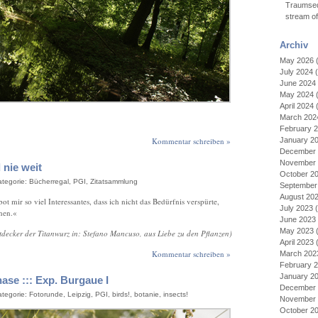
Traumseq
stream o
Archiv
May 2026
(
July 2024
(
June 2024
May 2024
(
April 2024
(
March 202
February 
Kommentar schreiben »
January 2
December 
November 
d nie weit
October 2
ategorie:
Bücherregal
,
PGI
,
Zitatsammlung
September
August 20
t mir so viel Interessantes, dass ich nicht das Bedürfnis verspürte,
July 2023
(
nen.«
June 2023
May 2023
(
decker der Titanwurz in: Stefano Mancuso, aus Liebe zu den Pflanzen)
April 2023
(
Kommentar schreiben »
March 202
February 
January 2
ase ::: Exp. Burgaue I
December 
ategorie:
Fotorunde
,
Leipzig
,
PGI
,
birds!
,
botanie
,
insects!
November 
October 2