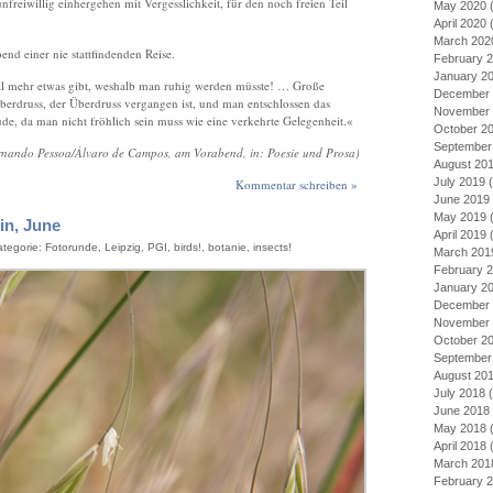
nfreiwillig einhergehen mit Vergesslichkeit, für den noch freien Teil
May 2020
(
April 2020
(
March 202
nd einer nie stattfindenden Reise.
February 
January 2
al mehr etwas gibt, weshalb man ruhig werden müsste! … Große
December 
berdruss, der Überdruss vergangen ist, und man entschlossen das
November 
ude, da man nicht fröhlich sein muss wie eine verkehrte Gelegenheit.«
October 2
September
rnando Pessoa/Àlvaro de Campos, am Vorabend, in: Poesie und Prosa)
August 20
July 2019
(
Kommentar schreiben »
June 2019
May 2019
(
 in, June
April 2019
(
ategorie:
Fotorunde
,
Leipzig
,
PGI
,
birds!
,
botanie
,
insects!
March 201
February 
January 2
December 
November 
October 2
September
August 20
July 2018
(
June 2018
May 2018
(
April 2018
(
March 201
February 