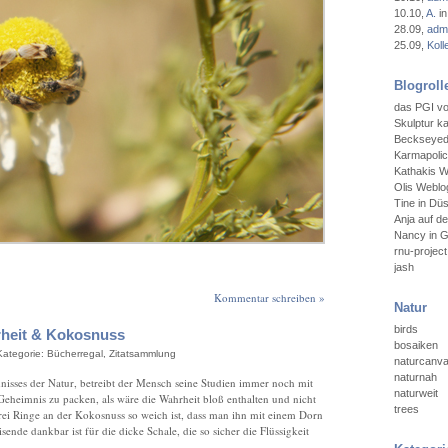
10.10
,
A.
in
28.09
,
admi
25.09
,
Koll
Blogroll
das PGI vo
Skulptur ka
Beckseyedt
Karmapoli
Kathakis W
Olis Weblog
Tine in Düs
Anja auf d
Nancy in 
rnu-project
jash
Kommentar schreiben »
Natur
birds
rheit & Kokosnuss
bosaiken
 Kategorie:
Bücherregal
,
Zitatsammlung
naturcanv
naturnah
nisses der Natur, betreibt der Mensch seine Studien immer noch mit
naturweit
 Geheimnis zu packen, als wäre die Wahrheit bloß enthalten und nicht
trees
drei Ringe an der Kokosnuss so weich ist, dass man ihn mit einem Dorn
ende dankbar ist für die dicke Schale, die so sicher die Flüssigkeit