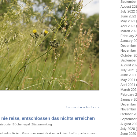
September
August 20
July 2022
(
June 2022
May 2022
(
April 2022
(
March 202
February 
January 2
December 
November 
October 2
September
August 20
July 2021
(
June 2021
May 2021
(
April 2021
(
March 202
February 
January 2
December 
Kommentar schreiben »
November 
October 2
he nie reise, entschlossen das nichts erreichen
September
August 20
ategorie:
Bücherregal
,
Zitatsammlung
July 2020
(
findenden Reise. Muss man zumindest muss keine Koffer packen, noch
June 2020