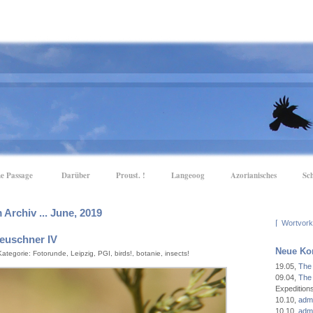
e Passage
Darüber
Proust. !
Langeoog
Azorianisches
Sc
 Archiv ... June, 2019
⌈
Leuschner IV
Neue Ko
 Kategorie:
Fotorunde
,
Leipzig
,
PGI
,
birds!
,
botanie
,
insects!
19.05
,
The
09.04
,
The
Expeditio
10.10
,
admi
10.10
,
admi