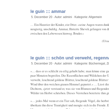
le guin ::: ammar
5. December 20 · Autor: admini · Kategorie:
Allgemein
… Ein Haustier der Kinder, ein Otter. »seine Augen waren dunkel
neugierig, unschuldig. Ammar, flüsterte Shevek gefangen von d
zwischen den Lebewesen hinweg. Bruder.«
(Ursu
le guin ::: schön und verweht, regen
5. December 20 · Autor: admini · Kategorie:
Bücherregal
,
Z
»… dass er es schlicht zu eilig gehabt habe; man könne eine ga
paar Monaten begreifen. Die Rasenflächen und Wäldchen der U
verweht, leuchtend goldene Blätter, leuchtend goldene Blätte
Wind über den weichen grauen Himmel gepustet.« … Liest die
Dichtern, »jetzt verstand er, was sie von Blumen und fliegende
Wälder im Herbst schrieben. Dieses Verstehen bereitete ihm g
»… jedes Mal wenn er ein Tier sah, fliegende Vögel, die herbs
überkam ihn diese Traurigkeit und mengte sich in die Freude. E