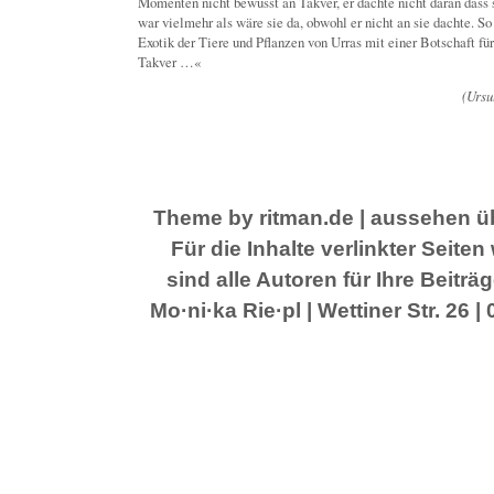
Momenten nicht bewusst an Takver, er dachte nicht daran dass 
war vielmehr als wäre sie da, obwohl er nicht an sie dachte. S
Exotik der Tiere und Pflanzen von Urras mit einer Botschaft fü
Takver …«
(Ursu
Theme by ritman.de
| aussehen üb
Für die Inhalte verlinkter Seit
sind alle Autoren für Ihre Beitr
Mo·ni·ka Rie·pl | Wettiner Str. 26 