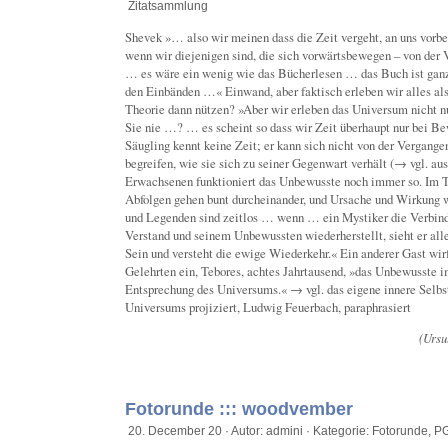
Zitatsammlung
Shevek »… also wir meinen dass die Zeit vergeht, an uns vorbe
wenn wir diejenigen sind, die sich vorwärtsbewegen – von der 
… es wäre ein wenig wie das Bücherlesen … das Buch ist ganz
den Einbänden …« Einwand, aber faktisch erleben wir alles als
Theorie dann nützen? »Aber wir erleben das Universum nicht 
Sie nie …? … es scheint so dass wir Zeit überhaupt nur bei Be
Säugling kennt keine Zeit; er kann sich nicht von der Vergange
begreifen, wie sie sich zu seiner Gegenwart verhält (→ vgl. au
Erwachsenen funktioniert das Unbewusste noch immer so. Im Tr
Abfolgen gehen bunt durcheinander, und Ursache und Wirkung
und Legenden sind zeitlos … wenn … ein Mystiker die Verbin
Verstand und seinem Unbewussten wiederherstellt, sieht er all
Sein und versteht die ewige Wiederkehr.« Ein anderer Gast wirf
Gelehrten ein, Tebores, achtes Jahrtausend, »das Unbewusste 
Entsprechung des Universums.« → vgl. das eigene innere Selbst
Universums projiziert, Ludwig Feuerbach, paraphrasiert
(Ursu
Fotorunde ::: woodvember
20. December 20 · Autor: admini · Kategorie:
Fotorunde
,
PG