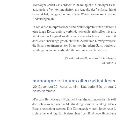
Montaigne selbst »so entdeckt zum Beispiel ein kundiger Lese
ganz andere Vollkommenheiten als jene die der Verfasser hinei
bemerkt hat, und gewinnt auf solche Weise dessen Werk viel re
Bedeutungen ab.
Durch diese Interpretationen und Neuinterpretationen entsteht
eine lange Kette, und sie verbindet einen Schriftsteller mit all
nicht nur das Original sondern auch einander lesen … diese Fäh
der Leser über lange geschichtliche Zeiträume hinweg weiter
die Essais zu einem echten Klassiker. In jedem Geist wird es 
wiedergeboren und verbindet ihn mit anderen Geistern.«
(Sarah Bakewell, Wie soll ich leben?
in einer 
montaigne ::: in uns allen selbst lese
20. December 20 · Autor: admini · Kategorie:
Bücherregal
,
selbst sammeln
»Pascals Bemerkung »Nicht bei Montaigne, sondern in mir selbs
dort sehe« könnte als das Mantra der gesamten nachfolgenden 
Essais betrachtet werden. Die Zeiten ändern sich. Jeder neue L
sich selbst und fügt damit dem bisherigen Bild neue Bedeutu