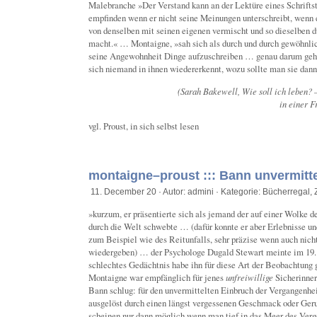
Malebranche »Der Verstand kann an der Lektüre eines Schrifts
empfinden wenn er nicht seine Meinungen unterschreibt, wenn 
von denselben mit seinen eigenen vermischt und so dieselben d
macht.« … Montaigne, »sah sich als durch und durch gewöhnl
seine Angewohnheit Dinge aufzuschreiben … genau darum geht
sich niemand in ihnen wiedererkennt, wozu sollte man sie dann
(Sarah Bakewell, Wie soll ich leben?
in einer 
vgl. Proust, in sich selbst lesen
montaigne–proust ::: Bann unvermitte
11. December 20 · Autor: admini · Kategorie:
Bücherregal
,
»kurzum, er präsentierte sich als jemand der auf einer Wolke d
durch die Welt schwebte … (dafür konnte er aber Erlebnisse un
zum Beispiel wie des Reitunfalls, sehr präzise wenn auch nicht
wiedergeben) … der Psychologe Dugald Stewart meinte im 19.
schlechtes Gedächtnis habe ihn für diese Art der Beobachtung g
Montaigne war empfänglich für jenes
unfreiwillige
Sicherinnern
Bann schlug: für den unvermittelten Einbruch der Vergangenhei
ausgelöst durch einen längst vergessenen Geschmack oder Ge
scheinen nur dann möglich wenn man tief in das Meer des Ver