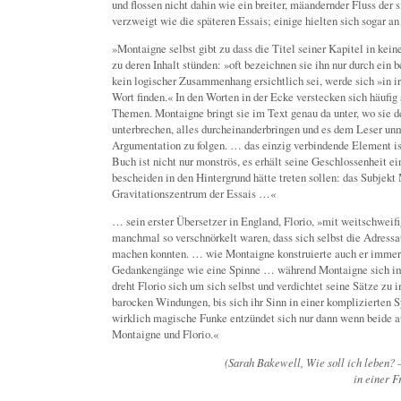
und flossen nicht dahin wie ein breiter, mäandernder Fluss der 
verzweigt wie die späteren Essais; einige hielten sich sogar 
»Montaigne selbst gibt zu dass die Titel seiner Kapitel in k
zu deren Inhalt stünden: »oft bezeichnen sie ihn nur durch e
kein logischer Zusammenhang ersichtlich sei, werde sich »in ir
Wort finden.« In den Worten in der Ecke verstecken sich häufig 
Themen. Montaigne bringt sie im Text genau da unter, wo sie d
unterbrechen, alles durcheinanderbringen und es dem Leser u
Argumentation zu folgen. … das einzig verbindende Element i
Buch ist nicht nur monströs, es erhält seine Geschlossenheit ei
bescheiden in den Hintergrund hätte treten sollen: das Subjekt 
Gravitationszentrum der Essais …«
… sein erster Übersetzer in England, Florio, »mit weitschwei
manchmal so verschnörkelt waren, dass sich selbst die Adress
machen konnten. … wie Montaigne konstruierte auch er immer
Gedankengänge wie eine Spinne … während Montaigne sich i
dreht Florio sich um sich selbst und verdichtet seine Sätze zu
barocken Windungen, bis sich ihr Sinn in einer komplizierten S
wirklich magische Funke entzündet sich nur dann wenn beide a
Montaigne und Florio.«
(Sarah Bakewell, Wie soll ich leben?
in einer 