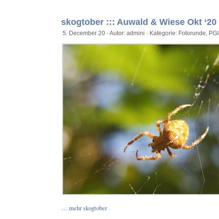
skogtober ::: Auwald & Wiese Okt ‘20
5. December 20 · Autor: admini · Kategorie:
Fotorunde
,
PGI
… mehr skogtober