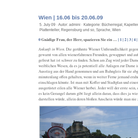
Wien | 16.06 bis 20.06.09
5. July 09 · Autor: admini · Kategorie:
Bücherregal
,
Kapelle
Plattenteller
,
Regensburg und so
,
Sprache
,
Wien
0
Gnädige Frau, der Herr, spazieren Sie ein …
| 1 |
2 |
3 |
4 
Ankunft in Wien.
Die gerühmte Wiener Unfreundlichkeit gegen 
gewarnt von allen wienerfahrenen Freunden, gewappnet und au
gefreut hat ist schwer zu finden. Schon am Zug wird jeder Dam
weiblichen Wesen, da es ja potentiell alle Anlagen zur Dame in
Ausstieg aus der Hand genommen und am Bahngleis für sie abg
minutenlang offen gehalten, wenn in weiter Ferne jemand erahn
einschlagen könnte. Ist man mit Koffer und Stadtplan und eine
ausgerüstet eilen alle Wiener herbei. Jeder will der erste sein,
es kein Gerangel darum gibt liegt allein daran, dass dies ja wi
darstellen würde, allein deren bloßen Anschein würde man nie 