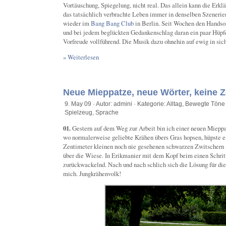
Vortäuschung, Spiegelung, nicht real. Das allein kann die Erklä
das tatsächlich verbrachte Leben immer in denselben Szenerien
wieder im
Bang Bang Club
in Berlin. Seit Wochen den Handso
und bei jedem beglückten Gedankenschlag daran ein paar Hüpfe
Vorfreude vollführend. Die Musik dazu ohnehin auf ewig in sich
» Weiterlesen
Neue Mieppatze, neue Wörter, keine Ze
9. May 09 · Autor: admini · Kategorie:
Alltag
,
Bewegte Töne 
Spielzeug
,
Sprache
01.
Gestern auf dem Weg zur Arbeit bin ich einer neuen Mieppa
wo normalerweise geliebte Krähen übers Gras hopsen, hüpste e
Zentimeter kleinen noch nie gesehenen schwarzen Zwitscher
über die Wiese. In Erikmanier mit dem Kopf beim einen Schrit
zurückwackelnd. Nach und nach schlich sich die Lösung für d
mich. Jungkrähenvolk!