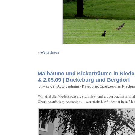
» Weiterlesen
Maibäume und Kickerträume in Nieder
& 2.05.09 | Bückeburg und Bergdorf
3. May 09 · Autor: admini · Kategorie:
Spielzeug
,
in Nieder
Wir sind die Niedersachsen, sturmfest und erdverwachsen, Shal
Oberligaaufstieg, Astrabier … wer nicht hüpft, der ist kein Mei