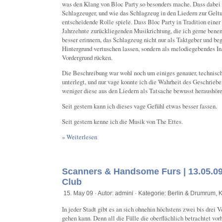
was den Klang von Bloc Party so besonders mache. Dass dabei
Schlagzeuger, und wie das Schlagzeug in den Liedern zur Gel
entscheidende Rolle spiele. Dass Bloc Party in Tradition eine
Jahrzehnte zurückliegenden Musikrichtung, die ich gerne bene
besser erinnern, das Schlagzeug nicht nur als Taktgeber und be
Hintergrund vertuschen lassen, sondern als melodiegebendes In
Vordergrund rücken.
Die Beschreibung war wohl noch um einiges genauer, technisch
unterlegt, und nur vage konnte ich die Wahrheit des Geschrieb
weniger diese aus den Liedern als Tatsache bewusst heraushöre
Seit gestern kann ich dieses vage Gefühl etwas besser fassen.
Seit gestern kenne ich die Musik von The Ettes.
» Weiterlesen
Scanners & Handsome Furs | 13.05.0
Club
15. May 09 · Autor: admini · Kategorie:
Berlin & Drumrum
,
K
In jeder Stadt gibt es an sich ohnehin höchstens zwei bis drei 
gehen kann. Denn all die Fülle die oberflächlich betrachtet vo