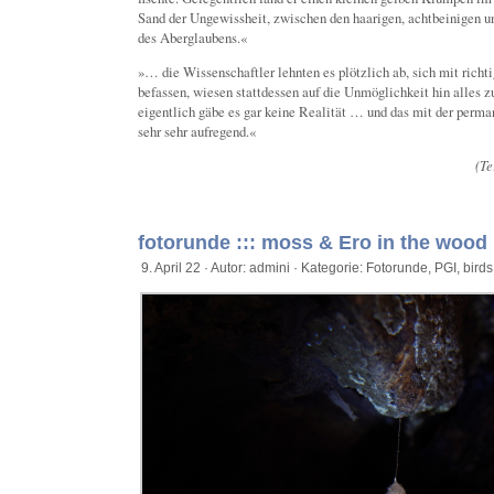
Sand der Ungewissheit, zwischen den haarigen, achtbeinigen
des Aberglaubens.«
»… die Wissenschaftler lehnten es plötzlich ab, sich mit richt
befassen, wiesen stattdessen auf die Unmöglichkeit hin alles z
eigentlich gäbe es gar keine Realität … und das mit der perma
sehr sehr aufregend.«
(Te
fotorunde ::: moss & Ero in the wood
9. April 22 · Autor: admini · Kategorie:
Fotorunde
,
PGI
,
birds