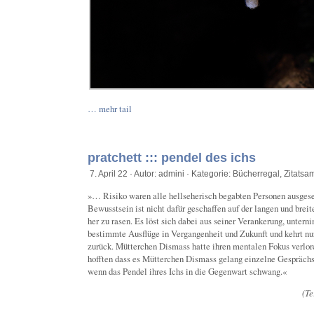
… mehr tail
pratchett ::: pendel des ichs
7. April 22 · Autor: admini · Kategorie:
Bücherregal
,
Zitats
»… Risiko waren alle hellseherisch begabten Personen ausges
Bewusstsein ist nicht dafür geschaffen auf der langen und brei
her zu rasen. Es löst sich dabei aus seiner Verankerung, unter
bestimmte Ausflüge in Vergangenheit und Zukunft und kehrt nu
zurück. Mütterchen Dismass hatte ihren mentalen Fokus verl
hofften dass es Mütterchen Dismass gelang einzelne Gespräc
wenn das Pendel ihres Ichs in die Gegenwart schwang.«
(Te