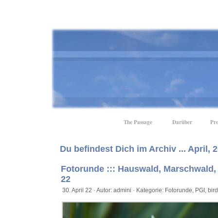
The Passage
Darüber
Pro
Du befindest Dich im Archiv ... April, 
Fotorunde ::: Hauswald, Marschwald
22
30. April 22 · Autor: admini · Kategorie:
Fotorunde
,
PGI
,
bird