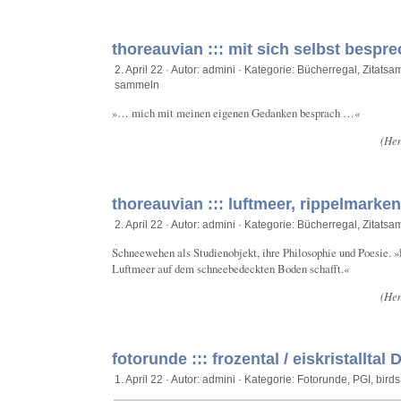
thoreauvian ::: mit sich selbst bespr
2. April 22 · Autor: admini · Kategorie:
Bücherregal
,
Zitats
sammeln
»… mich mit meinen eigenen Gedanken besprach …«
(Hen
thoreauvian ::: luftmeer, rippelmarke
2. April 22 · Autor: admini · Kategorie:
Bücherregal
,
Zitats
Schneewehen als Studienobjekt, ihre Philosophie und Poesie. 
Luftmeer auf dem schneebedeckten Boden schafft.«
(Hen
fotorunde ::: frozental / eiskristalltal 
1. April 22 · Autor: admini · Kategorie:
Fotorunde
,
PGI
,
birds