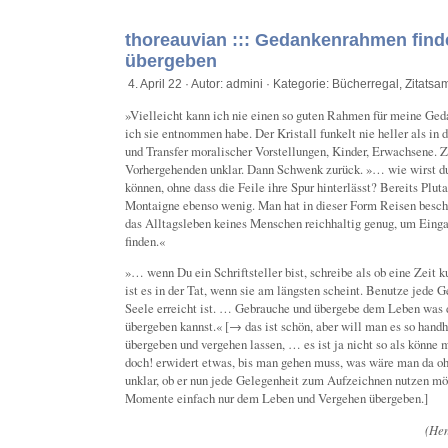
thoreauvian ::: Gedankenrahmen fin
übergeben
4. April 22 · Autor: admini · Kategorie:
Bücherregal
,
Zitats
»Vielleicht kann ich nie einen so guten Rahmen für meine Ged
ich sie entnommen habe. Der Kristall funkelt nie heller als in
und Transfer moralischer Vorstellungen, Kinder, Erwachsene
Vorhergehenden unklar. Dann Schwenk zurück. »… wie wirst d
können, ohne dass die Feile ihre Spur hinterlässt? Bereits Pluta
Montaigne ebenso wenig. Man hat in dieser Form Reisen beschr
das Alltagsleben keines Menschen reichhaltig genug, um Einga
finden.«
»… wenn Du ein Schriftsteller bist, schreibe als ob eine Zeit 
ist es in der Tat, wenn sie am längsten scheint. Benutze jede 
Seele erreicht ist. … Gebrauche und übergebe dem Leben was 
übergeben kannst.« [→ das ist schön, aber will man es so ha
übergeben und vergehen lassen, … es ist ja nicht so als könn
doch! erwidert etwas, bis man gehen muss, was wäre man da o
unklar, ob er nun jede Gelegenheit zum Aufzeichnen nutzen möc
Momente einfach nur dem Leben und Vergehen übergeben.]
(Hen