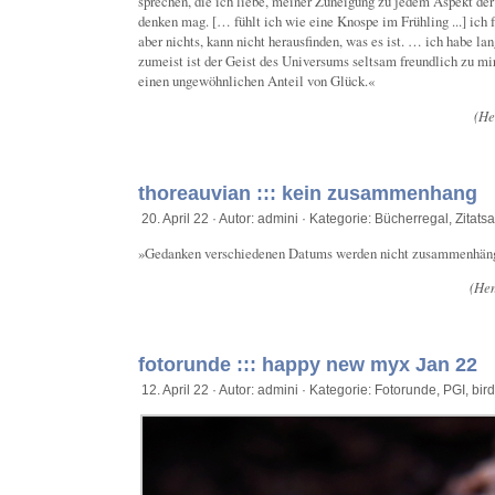
sprechen, die ich liebe, meiner Zuneigung zu jedem Aspekt der
denken mag. [… fühlt ich wie eine Knospe im Frühling ...] ich f
aber nichts, kann nicht herausfinden, was es ist. … ich habe l
zumeist ist der Geist des Universums seltsam freundlich zu mir
einen ungewöhnlichen Anteil von Glück.«
(He
thoreauvian ::: kein zusammenhang
20. April 22 · Autor: admini · Kategorie:
Bücherregal
,
Zitat
»Gedanken verschiedenen Datums werden nicht zusammenhän
(Hen
fotorunde ::: happy new myx Jan 22
12. April 22 · Autor: admini · Kategorie:
Fotorunde
,
PGI
,
bird