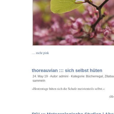
… mehr pink
thoreauvian ::: sich selbst hüten
24. May 19 · Autor: admini · Kategorie:
Bücherregal
,
Zitats
sammeln
»Heutzutage hüten sich die Schafe meistenteils selbst.«
(He