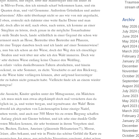
er Schloss, nur enger, über mir Mauersegler und ein leider zu
Traumseq
ht in Milvus-Form, den ich niemals scharf bekommen kann, und ein
stream o
t Quasten dran, und viel Gesumme. Außerdem Grünfinken und andere
fseesium! Alles sieht überhaupt nicht so aus wie von mir angedacht,
Archiv
l oben, erstreckt sich dahinter eine weite flache Ebene und man
, doch alles ist steil, nach oben, nach unten, ich komme an einer
May 2026
(
e Stieglitze zu hören, doch genau in die mögliche Tonaufnahme
July 2024
(
steile Straße hoch, lande schließlich in einer Gegend die schon wie
June 2024
erinnert mich an Hesse, Beetreihe über Beetreihe mit Pflanzen,
May 2024
(
s geht eine Treppe daneben hoch und ich lande auf einer Sommerwiese!
April 2024
(
 nun bin ich schon an der Wiese, doch der Weg den ich einschlage
March 202
len Straßen und weit über mir sehe ich den Wald immerzu. Doch wie
February 
sehr dichten Wiese entlang keine Chance den Weißling,
January 2
n relativ vielen dunkelbraunen Faltern abzulichten, und hinein
December 
lockend, zu sehr Sommer, zu dicht. Verschiebe es auf den Rückweg,
November 
 die Wiese hätte verlängern können, aber aufgrund kurzzeitiger
October 2
ehr zu haben nicht gemacht habe. Vielleicht finde ich an einem wieder
September
Kammgras!
August 20
July 2023
(
 die Aussicht, Kinder spielen unter der Mittagssonne, ein Mädchen
June 2023
r, ich muss mich nun etwas abgekämpft doch mal versichern dass da
May 2023
(
lich ist, ja, und weiter bergan, und irgendwann: der Wald! Beim
April 2023
(
, obwohl ich abgesehen von Lärchenzapfen keine einzige Nadel,
March 202
ehen werde, und auch nur 500 Meter bis zu ersten Biegung schaffen
February 
 Anfang gleich mit Ginster belohnt, und ich sehe eine dunkle Grille
January 2
ersten Mücken kennen, die sehr bestimmt in ihrem Vorgehen sind.
December 
rtet, Buchen, Eichen, Ameisen (glänzende Holzameisen?!), Moose,
November 
räser, alles bekannt, und wie in Pönitz das schöne Gefühl die Karte zu
October 2
onomischen Ast etwas, nur mögliche Säugetiere versäumt, dabei wären