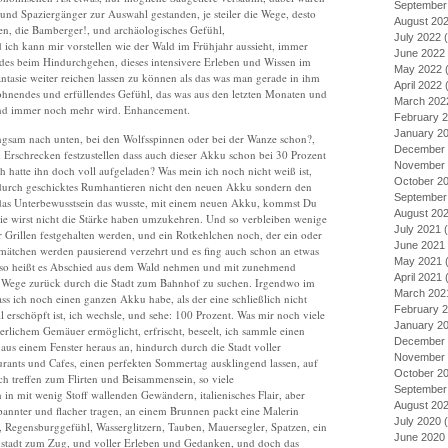
September
und Spaziergänger zur Auswahl gestanden, je steiler die Wege, desto
August 20
en, die Bamberger!, und archäologisches Gefühl,
July 2022
(
ich kann mir vorstellen wie der Wald im Frühjahr aussieht, immer
June 2022
des beim Hindurchgehen, dieses intensivere Erleben und Wissen im
May 2022
(
ntasie weiter reichen lassen zu können als das was man gerade in ihm
April 2022
(
elohnendes und erfüllendes Gefühl, das was aus den letzten Monaten und
March 202
nd immer noch mehr wird. Enhancement.
February 
January 2
gsam nach unten, bei den Wolfsspinnen oder bei der Wanze schon?,
December 
 Erschrecken festzustellen dass auch dieser Akku schon bei 30 Prozent
November 
Ich hatte ihn doch voll aufgeladen? Was mein ich noch nicht weiß ist,
October 2
te, durch geschicktes Rumhantieren nicht den neuen Akku sondern den
September
ht das Unterbewusstsein das wusste, mit einem neuen Akku, kommst Du
August 20
ie wirst nicht die Stärke haben umzukehren. Und so verbleiben wenige
July 2021
(
r Grillen festgehalten werden, und ein Rotkehlchen noch, der ein oder
June 2021
omätchen werden pausierend verzehrt und es fing auch schon an etwas
May 2021
(
o heißt es Abschied aus dem Wald nehmen und mit zunehmend
April 2021
(
n Wege zurück durch die Stadt zum Bahnhof zu suchen. Irgendwo im
March 202
 ich noch einen ganzen Akku habe, als der eine schließlich nicht
February 
 erschöpft ist, ich wechsle, und sehe: 100 Prozent. Was mir noch viele
January 2
erlichem Gemäuer ermöglicht, erfrischt, beseelt, ich sammle einen
December 
aus einem Fenster heraus an, hindurch durch die Stadt voller
November 
urants und Cafes, einen perfekten Sommertag ausklingend lassen, auf
October 2
ch treffen zum Flirten und Beisammensein, so viele
September
in mit wenig Stoff wallenden Gewändern, italienisches Flair, aber
August 20
spannter und flacher tragen, an einem Brunnen packt eine Malerin
July 2020
(
 Regensburggefühl, Wasserglitzern, Tauben, Mauersegler, Spatzen, ein
June 2020
nstadt zum Zug, und voller Erleben und Gedanken, und doch das