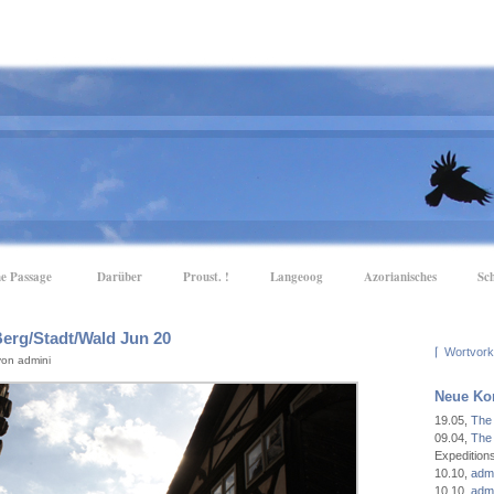
e Passage
Darüber
Proust. !
Langeoog
Azorianisches
Sc
erg/Stadt/Wald Jun 20
⌈
von admini
Neue Ko
19.05
,
The
09.04
,
The
Expeditio
10.10
,
admi
10.10
,
admi