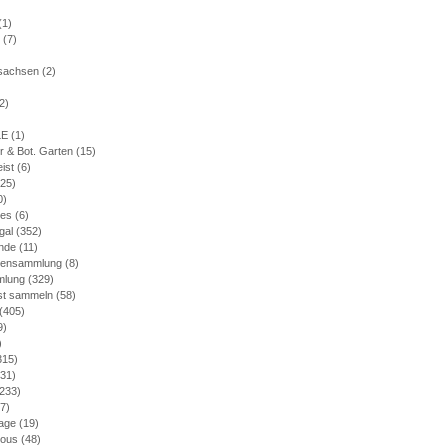
(1)
(7)
)
rsachsen
(2)
2)
LE
(1)
r & Bot. Garten
(15)
eist
(6)
25)
0)
nes
(6)
gal
(352)
nde
(11)
mensammlung
(8)
mlung
(329)
bst sammeln
(58)
(405)
9)
)
315)
31)
233)
7)
age
(19)
ious
(48)