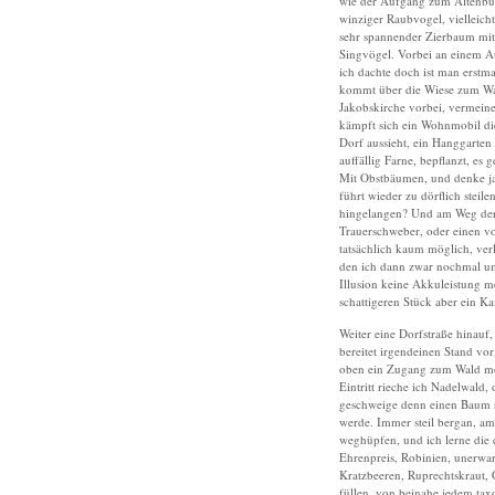
wie der Aufgang zum Altenburg
winziger Raubvogel, vielleic
sehr spannender Zierbaum mi
Singvögel. Vorbei an einem Au
ich dachte doch ist man erstma
kommt über die Wiese zum Wald
Jakobskirche vorbei, vermein
kämpft sich ein Wohnmobil die 
Dorf aussieht, ein Hanggarten 
auffällig Farne, bepflanzt, e
Mit Obstbäumen, und denke ja,
führt wieder zu dörflich stei
hingelangen? Und am Weg der 
Trauerschweber, oder einen vo
tatsächlich kaum möglich, ver
den ich dann zwar nochmal um
Illusion keine Akkuleistung m
schattigeren Stück aber ein 
Weiter eine Dorfstraße hinauf,
bereitet irgendeinen Stand vo
oben ein Zugang zum Wald mög
Eintritt rieche ich Nadelwald
geschweige denn einen Baum s
werde. Immer steil bergan, am
weghüpfen, und ich lerne die 
Ehrenpreis, Robinien, unerwa
Kratzbeeren, Ruprechtskraut, G
füllen, von beinahe jedem tax