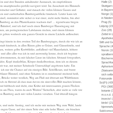
fen und drei Stunden anhaltender Austausch, im empfohlenen
Halle
(2)
em smartphonelos perfekt navigiert wird. Im Ausschnitt des Himmels
Stuttgart
itscher und Geflatter, und danach die vielen kleinen Gassen und
in Bayern
ken und zauberhaften Bamberganblicke hindurch. Leider kann ich
Norge
(1
uel, zumindest sehr sicher es war einer, nicht mehr finden, bin aber
in Niede
n Bamberg an den Pflasterkanten wachsen darf … irgendwann biegen
Prag
(5)
 Bahnhof, und ich darf noch einen Bamberger Hauseingang mit
Leipzig
(23
nen, am portugiesischen Labdanum riechen, und einem kleinen
Zoo
(28)
r geben wodurch sein ganzes Gesicht in einem Lächeln aufleuchtet.
Zettel in 
Apotheke
ngt hinein in den zweiten Teil des Bambergtages, durch die wie ich an
Stift und G
adt hindurch, in allen Ritzen gäbe es Gräser, und Gänsedisteln, und
Sprache
(4
, weitere gelbe Korbblütler, auffallend viel Mauerlattich, höhere
Norsk
(1
 und alles alles was ich in und auswendig kenne, doch ich beginne
spralber
rschwommenen, da mit falscher Linse im falschen Abstand fotografiert,
Bücherre
fer, Kopf dunkelblau, Körper dunkelbordeau, dem ich zu diesem
Sprachfu
it war, mit meiner Schuhsole Unterschlupf angeboten habe. Ein
Aphoris
h nur die Chance auf ein einziges Bild. Schöllkraut, und bunte
Zitatsam
d blauer Himmel, und ohne Schatten ist es zunehmend stechend heiß,
sich sel
, Brücke weiter westlich, Weg am Fluß mit übersatt mit Wildblumen
Fotorunde
h zu flirrend als dass man davon ein sinnvolles Bild machen könnte,
Sci(Fi)
(43
 und hüfthoch und dicht, eine Krähe mit interessanten grauen Flecken
PGI
(368
len am Fluss, waren da auch Weiden? Sicherlich, aber nicht so viele wie
botanie
(
t von Bamberg auch mit vielen Linden versehen. Und überall hängen
m.o.n.d.
(
insects!
(
birds!
(21
e, und mehr Anstieg, und ich suche mir meinen Weg zum Wald, lande
hjemmeh
r engen Gasse, auf der einen Seite eine sehr hohe Mauer, ein bisschen
Sub/consc