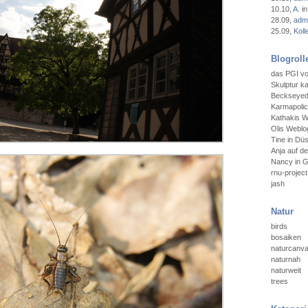
10.10
,
A.
in
28.09
,
admi
25.09
,
Koll
Blogroll
das PGI vo
Skulptur ka
Beckseyedt
Karmapoli
Kathakis W
Olis Weblog
Tine in Düs
Anja auf d
Nancy in 
rnu-project
jash
Natur
birds
bosaiken
naturcanv
naturnah
naturweit
trees