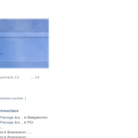
hafswürfe 1/2
… 3/4
⌋
mmentare
 Passage &ra…
in Blattgaleonen
 Passage &ra…
in PGI
ns…
ni
in Botanisieren ::…
ni
in Botanisieren ::…