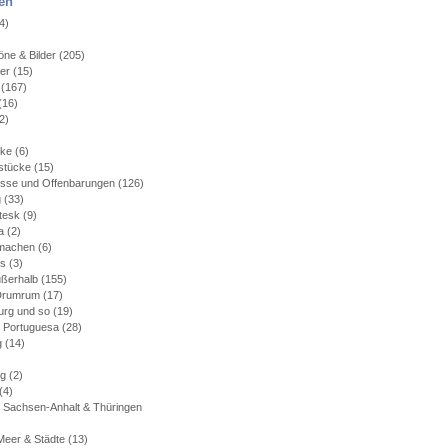
en
4)
)
ne & Bilder
(205)
ler
(15)
(167)
(16)
2)
)
cke
(6)
stücke
(15)
isse und Offenbarungen
(126)
g
(33)
tesk
(9)
a
(2)
machen
(6)
es
(3)
ußerhalb
(155)
 Drumrum
(17)
rg und so
(19)
 Portuguesa
(28)
g
(14)
rg
(2)
(4)
 Sachsen-Anhalt & Thüringen
Meer & Städte
(13)