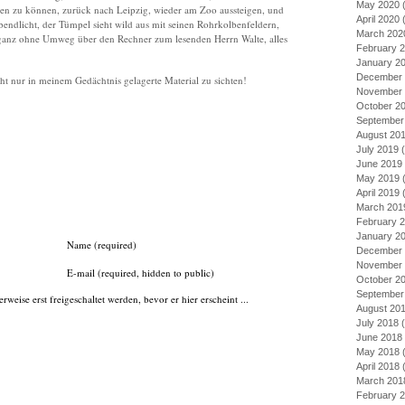
May 2020
(
lesen zu können, zurück nach Leipzig, wieder am Zoo aussteigen, und
April 2020
(
endlicht, der Tümpel sieht wild aus mit seinen Rohrkolbenfeldern,
March 202
ganz ohne Umweg über den Rechner zum lesenden Herrn Walte, alles
February 
January 2
December 
cht nur in meinem Gedächtnis gelagerte Material zu sichten!
November 
October 2
September
August 20
July 2019
(
June 2019
May 2019
(
April 2019
(
March 201
February 
January 2
Name (required)
December 
November 
E-mail (required, hidden to public)
October 2
September
ise erst freigeschaltet werden, bevor er hier erscheint ...
August 20
July 2018
(
June 2018
May 2018
(
April 2018
(
March 201
February 