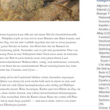
Kategori
Allgemein
(
Editoriál
(1
Bewegte Tö
Plattentel
Konzerte
Kapellen
Kinotika
(
Alltag
(210
hsam beginnen kann fällt mir mit einem Mal die Goerdelerbaustelle
Fundstü
… Waldplatz ii gibt an dass erst in neun Minuten eine Bahn kommt, und
Netzfund
der Zug, ich bin sehr verblüfft ärgerlich dass mir so etwas passieren
Erkenntn
e ganze Strecke zu laufen. Am Hotel über mir im Himmel ein
Spielzeu
rinnerung jubelt, Turmfalke, und er gibt sehr possierliche Töne von
Vegantas
enig Puste in eine Trillerpfeife bläst! Nach etwas mehr als fünfzehn
Matmet
tert, die Welt ist noch bedeckt doch wird gleich überm Land
Essen 
unterschiedlichster Wolkenvölker, wattig, weit auftürmend, vereinzelt,
L'hic-idé
er im Sand die das zurückziehende Wasser zurückgelassen hat, feine
Die Welt a
dafür hin, Cumulus, und Cyrus …
Berlin &
Regensbu
ruhig mit in die Landschaft blicken vorbei, besonders angezogen
España y
äldern von denen ich noch dachte bald auch in einem zu sein, und
Langeoo
l sehe ich viele Gänse herumplantschen oder müßig auf Halbland
Wien
(7)
uminseln darauf. Beim Aussteigen, Kinder und zwei Mütter im Zug, sie
Wittenbe
, dann wieder deutsch, und wirken herzerfrischend tiefenentspannt,
Dresden
Satz wechselnd, bittet die Kinder einem Mann der vorbei will Platz
Sachsen,
hat in mein Auge genießt!, — nein hat er nicht, wird er von seiner
(35)
inen Ellenbogen genießt.
Ostsee, 