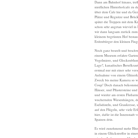
Dann am Bahnhof hinaus, tref
niedlichen Hinterhofcafe zu d
über dem Cafe hie und da Gezw
Plätze und Regnitze und Brüc
später die Treppen mit dem Knä
schon sehr angetan wieviel i
wir dann langsam zurück zum
kleinem begrünten Hof bestau
Erdenbürger den kleinen Finge
Noch ganz beseelt und beschwi
einem Museum erfahre Gartenst
Vogelmiere, und Glockenblumen
Lage?, kanadisches Berufkraut
erstmal nur mit einer sehr ve
Aufnahme von einem Glitzerkä
Zweck bis meine Kamera so we
Coup! Doch danach bekomme ic
Häuser, und Pflastersteine un
und wieder am ersten Flußarm
wuchernden Wiesenhängen, doc
Eselsdisteln, und Graukresse,
auf den Flügeln, sehr viele Er
hier, dafür ist die Innenstad
Spatzen drin.
Es wird zunehmend mehr Hitz
in einem Glückstreffer in eine