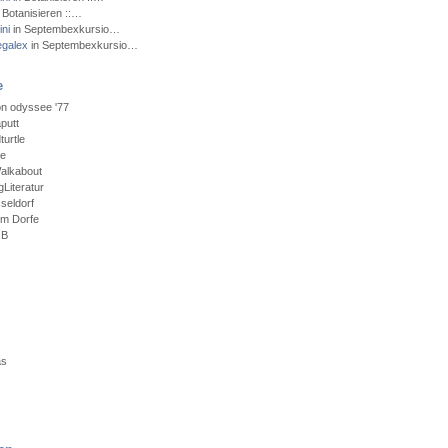
 Botanisieren ::…
ni
in Septembexkursio…
egalex
in Septembexkursio…
e
n odyssee '77
putt
urtle
ce
alkabout
Literatur
seldorf
em Dorfe
GB
as