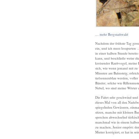
… mehr Bergstadtwald
Nachdem der frühste Tag geru
ein, und ich muss losspurten 
in einer halben Stunde bereits 
kann, und beschließe weise di
kreisender Raubvogel, meine E
sich, wie wenn jemand mit zu w
Minuten am Bahnsteig, erleich
tiefsonnenblau werden, voller 
Bänder, solche wie Rillenmust
Nebel, wo sind meine Wörter 
Die Fahrt sehr geschwind und 
dieses Mal von all den Nadelw
spiegelnden Gewässern, einma
sitzen, manche mit kleinen Ba
sprechen abwechselnd türkisch
manchmal wie in einem halben 
zu machen, Junior empört: der 
Mutter korrigiert, er hat in se