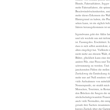
Hunde, Fahrradfahrer, Jogger 
mehr Fahrradfahrer, die spinn
Buschwindröschenherden, und 
mehr dieses Erkennen des Wal
Hintergrund zu haben, die Pha
sehen kann, ist ein säglich b
Jahren herausgekommen ist u
Irgendwann geht der Akku lan
und ich wechsle um mit tiefem
ist. Fassungslos. Erschüttert. 
dass es sich selbst austricks
alten eingelegt hat. Vielleic
nicht mehr aus diesem Wald, d
Bilder, glücklich kann eine de
andere Pilz, eine Pizza und T
schwummrig zu werden. Und s
jauchzenden Füßen die steile
Zurückweg die Entdeckung dass
mehr nur auf Null sondern voll
viele Aufnahmen von mittelalt
Nonnenpunkt, sie strahlt mich 
Menschen, Touristen, in Resta
den Brücken die Jungen die si
stöckelschuhgewandete Frauen 
auch viele Normalies, die ent
gerade ihre Sachen zusammen,
kurzes Zurück über die Garte